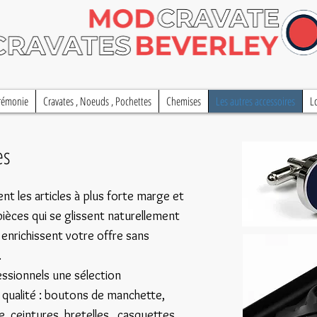
rémonie
Cravates , Noeuds , Pochettes
Chemises
Les autres accessoires
L
res
t les articles à plus forte marge et
pièces qui se glissent naturellement
i enrichissent votre offre sans
.
sionnels une sélection
 qualité : boutons de manchette,
, ceintures, bretelles , casquettes ,